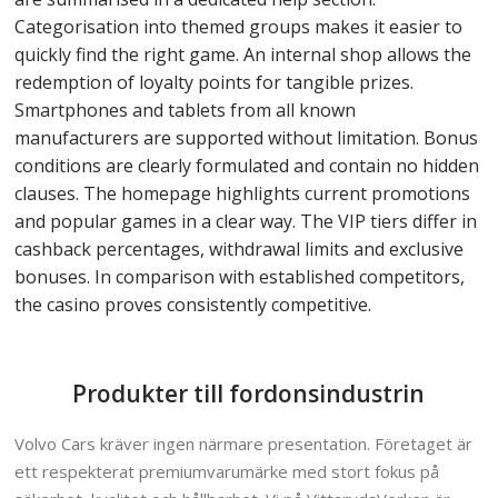
Categorisation into themed groups makes it easier to
quickly find the right game. An internal shop allows the
redemption of loyalty points for tangible prizes.
Smartphones and tablets from all known
manufacturers are supported without limitation. Bonus
conditions are clearly formulated and contain no hidden
clauses. The homepage highlights current promotions
and popular games in a clear way. The VIP tiers differ in
cashback percentages, withdrawal limits and exclusive
bonuses. In comparison with established competitors,
the casino proves consistently competitive.
Produkter till fordonsindustrin
Volvo Cars kräver ingen närmare presentation. Företaget är
ett respekterat premiumvarumärke med stort fokus på