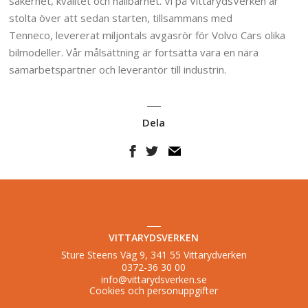
säkerhet, kvalitet och hållbarhet. Vi på VittarydsVerken är
stolta över att sedan starten, tillsammans med
Tenneco, levererat miljontals avgasrör för Volvo Cars olika
bilmodeller. Vår målsättning är fortsätta vara en nära
samarbetspartner och leverantör till industrin.
Dela
VITTARYDSVERKEN
Sture Steens Väg 9, 341 55 Vittarydverken
0372-36 30 00
info@vittarydsverken.se
Cookies och personuppgifter