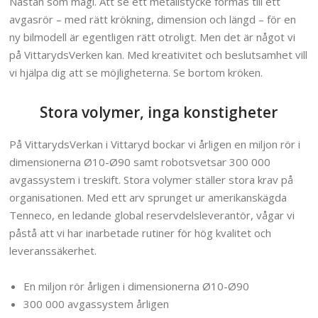
Nästan som magi. Att se ett metallstycke formas till ett
avgasrör – med rätt krökning, dimension och längd – för en
ny bilmodell är egentligen rätt otroligt. Men det är något vi
på VittarydsVerken kan. Med kreativitet och beslutsamhet vill
vi hjälpa dig att se möjligheterna. Se bortom kröken.
Stora volymer, inga konstigheter
På VittarydsVerkan i Vittaryd bockar vi årligen en miljon rör i
dimensionerna Ø10-Ø90 samt robotsvetsar 300 000
avgassystem i treskift. Stora volymer ställer stora krav på
organisationen. Med ett arv sprunget ur amerikanskägda
Tenneco, en ledande global reservdelsleverantör, vågar vi
påstå att vi har inarbetade rutiner för hög kvalitet och
leveranssäkerhet.
En miljon rör årligen i dimensionerna Ø10-Ø90
300 000 avgassystem årligen