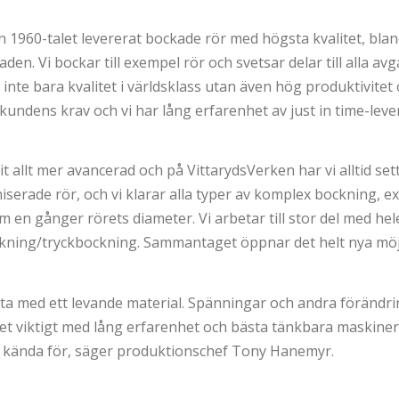
n 1960-talet levererat bockade rör med högsta kvalitet, blan
en. Vi bockar till exempel rör och svetsar delar till alla av
s inte bara kvalitet i världsklass utan även hög produktivitet
ll kundens krav och vi har lång erfarenhet av
just in time
-leve
allt mer avancerad och på VittarydsVerken har vi alltid sett ti
iserade rör, och vi klarar alla typer av komplex bockning, 
 en gånger rörets diameter. Vi arbetar till stor del med hel
ckning/tryckbockning. Sammantaget öppnar det helt nya möj
eta med ett levande material. Spänningar och andra förändri
det viktigt med lång erfarenhet och bästa tänkbara maskiner
är kända för, säger produktionschef Tony Hanemyr.