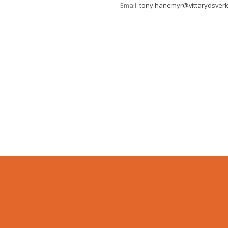
Email:
tony.hanemyr@vittarydsver