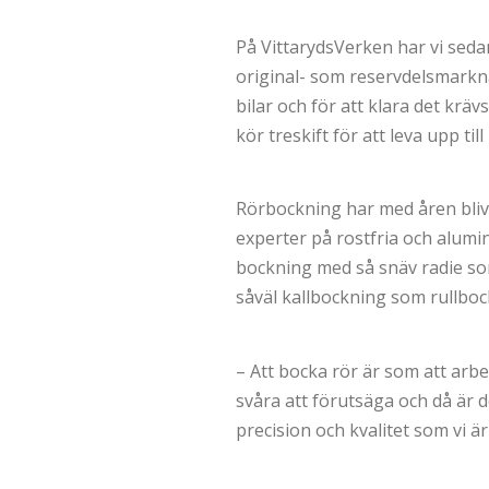
På VittarydsVerken har vi seda
original- som reservdelsmarknad
bilar och för att klara det kräv
kör treskift för att leva upp ti
Rörbockning har med åren blivit 
experter på rostfria och alumin
bockning med så snäv radie som
såväl kallbockning som rullbo
– Att bocka rör är som att arb
svåra att förutsäga och då är 
precision och kvalitet som vi 