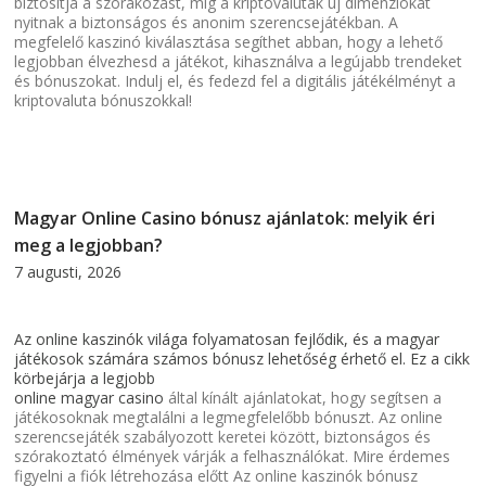
biztosítja a szórakozást, míg a kriptovaluták új dimenziókat
nyitnak a biztonságos és anonim szerencsejátékban. A
megfelelő kaszinó kiválasztása segíthet abban, hogy a lehető
legjobban élvezhesd a játékot, kihasználva a legújabb trendeket
és bónuszokat. Indulj el, és fedezd fel a digitális játékélményt a
kriptovaluta bónuszokkal!
Magyar Online Casino bónusz ajánlatok: melyik éri
meg a legjobban?
7 augusti, 2026
Az online kaszinók világa folyamatosan fejlődik, és a magyar
játékosok számára számos bónusz lehetőség érhető el. Ez a cikk
körbejárja a legjobb
online magyar casino
által kínált ajánlatokat, hogy segítsen a
játékosoknak megtalálni a legmegfelelőbb bónuszt. Az online
szerencsejáték szabályozott keretei között, biztonságos és
szórakoztató élmények várják a felhasználókat. Mire érdemes
figyelni a fiók létrehozása előtt Az online kaszinók bónusz