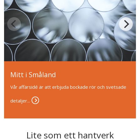
Mitt i Småland
Vår affärsidé är att erbjuda bockade rör och svetsade
detaljer...
Lite som ett hantverk