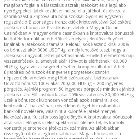
magában foglalja a klasszikus asztali játékokat és a legújabb
nyerőgépeket. Játék kezdése: Indítsd el a játékot, és élvezd a
szórakozást a kriptovaluta bónuszokkal! Gyors és egyszerű
regisztráció Biztonságos tranzakciók kriptovalutával Széleskörű
játékok és bónuszok Praktikus részletek a Magyar Online
Casinókban A magyar online casinókban a kriptovaluta bónuszok
különféle formákban érhetők el, amelyek jelentős előnyöket
kínálnak a játékosok számára. Például, sok kaszinó kínál 200%-
os bónuszt akár 3000 USDT-ig, amely lehetővé teszi, hogy a
játékosok nagyobb téttel játszhassanak. Emellett elérhetőek napi
visszatérítések is, amelyek akár 15%-ot is elérhetnek 160,000
HUF-ig, így a veszteségeket részben kompenzálhatod. A heti
újratöltési bónuszok és ingyenes pörgetések szintén
népszerűek, amelyek még több szórakozást biztosítanak.
Üdvözlő bónusz: 100% akár 200,000 HUF-ig + 200 ingyenes
pörgetés. Ajánlói program: 50 ingyenes pörgetés minden ajánlott
játékos után. Élő cashback: akár 25% visszatérítés 80,000 HUF-ig.
Ezek a bónuszok különösen vonzóak azok számára, akik
kriptovalutát használnak, mivel lehetőséget biztosítanak a
bankroll növelésére, valamint a különféle játékélmények
kiaknázására. Kulcsfontosságú előnyök A kriptovaluta bónuszok
által kínált előnyök széles spektrumot ölelnek fel, és komoly
vonzerőt jelentenek a játékosok számára. Az alábbiakban
összegyűjtöttük a legfontosabbakat: Magas bónuszok – a