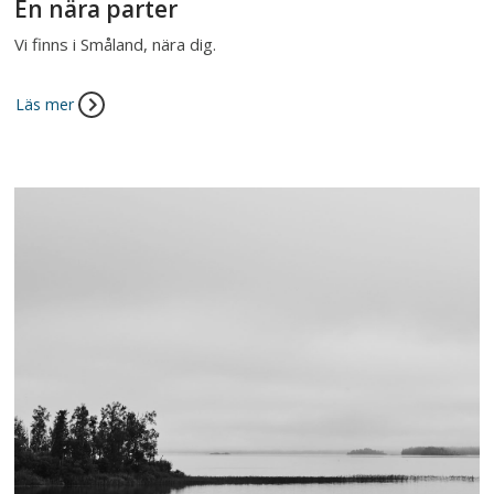
En nära parter
Vi finns i Småland, nära dig.
Läs mer