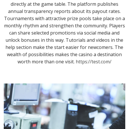
directly at the game table. The platform publishes
annual transparency reports about its payout rates.
Tournaments with attractive prize pools take place on a
monthly rhythm and strengthen the community. Players
can share selected promotions via social media and
unlock bonuses in this way. Tutorials and videos in the
help section make the start easier for newcomers. The
wealth of possibilities makes the casino a destination
worth more than one visit.
https://test.com/